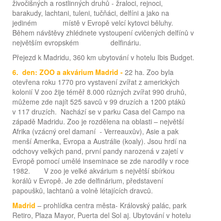
živočišných a rostlinných druhů - žraloci, rejnoci,
barakudy, lachtani, tuleni, tučňáci, delfíni a jako na
jediném místě v Evropě velcí kytovci běluhy.
Během návštěvy zhlédnete vystoupení cvičených delfínů v
největším evropském delfináriu.
Přejezd k Madridu, 360 km ubytování v hotelu Ibis Budget.
6. den: ZOO a akvárium Madrid -
22 ha. Zoo byla
otevřena roku 1770 pro vystavení zvířat z amerických
kolonií V zoo žije téměř 8.000 různých zvířat 990 druhů,
můžeme zde najít 525 savců v 99 druzích a 1200 ptáků
v 117 druzích. Nachází se v parku Casa del Campo na
západě Madridu. Zoo je rozdělena na oblasti – největší
Afrika (vzácný orel damaní - Verreauxův), Asie a pak
menší Amerika, Evropa a Austrálie (koaly). Jsou hrdí na
odchovy velkých pand, první pandy narozená v zajetí v
Evropě pomocí umělé inseminace se zde narodily v roce
1982. V zoo je velké akvárium s největší sbírkou
korálů v Evropě. Je zde delfinárium, představení
papoušků, lachtanů a volně létajících dravců.
Madrid
– prohlídka centra města- Královský palác, park
Retiro, Plaza Mayor, Puerta del Sol aj. Ubytování v hotelu