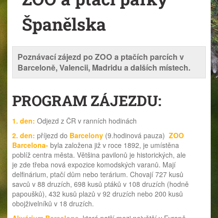
Španělska
Poznávací zájezd po ZOO a ptačích parcích v
Barceloně, Valencii, Madridu a dalších místech.
PROGRAM ZÁJEZDU:
1. den:
Odjezd z ČR v ranních hodinách
2. den:
příjezd do
Barcelony
(9.hodinová pauza)
ZOO
Barcelona-
byla založena již v roce 1892, je umístěna
poblíž centra města. Většina pavilonů je historických, ale
je zde třeba nová expozice komodských varanů. Mají
delfinárium, ptačí dům nebo terárium. Chovají 727 kusů
savců v 88 druzích, 698 kusů ptáků v 108 druzích (hodně
papoušků), 432 kusů plazů v 92 druzích nebo 200 kusů
obojživelníků v 18 druzích.