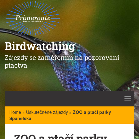
Birdwatching
Zájezdy se zaměřením na pozorování
ptactva
Toggl
navig
Home
»
Uskutečněné zájezdy
»
ZOO a ptačí parky
Španělska
ZOO a ptačí parky