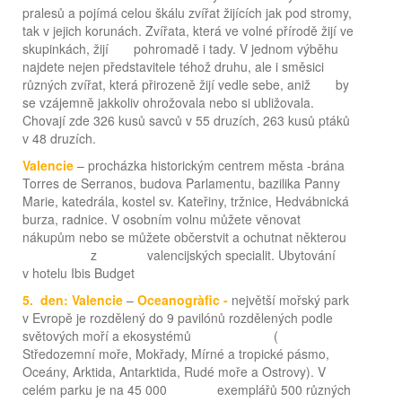
pralesů a pojímá celou škálu zvířat žijících jak pod stromy,
tak v jejich korunách. Zvířata, která ve volné přírodě žijí ve
skupinkách, žijí pohromadě i tady. V jednom výběhu
najdete nejen představitele téhož druhu, ale i směsici
různých zvířat, která přirozeně žijí vedle sebe, aniž by
se vzájemně jakkoliv ohrožovala nebo si ubližovala.
Chovají zde 326 kusů savců v 55 druzích, 263 kusů ptáků
v 48 druzích.
Valencie
– procházka historickým centrem města -brána
Torres de Serranos, budova Parlamentu, bazilika Panny
Marie, katedrála, kostel sv. Kateřiny, tržnice, Hedvábnická
burza, radnice. V osobním volnu můžete věnovat
nákupům nebo se můžete občerstvit a ochutnat některou
z valencijských specialit. Ubytování
v hotelu Ibis Budget
5. den: Valencie
–
Oceanogràfic -
největší mořský park
v Evropě je rozdělený do 9 pavilónů rozdělených podle
světových moří a ekosystémů (
Středozemní moře, Mokřady, Mírné a tropické pásmo,
Oceány, Arktida, Antarktida, Rudé moře a Ostrovy). V
celém parku je na 45 000 exemplářů 500 různých