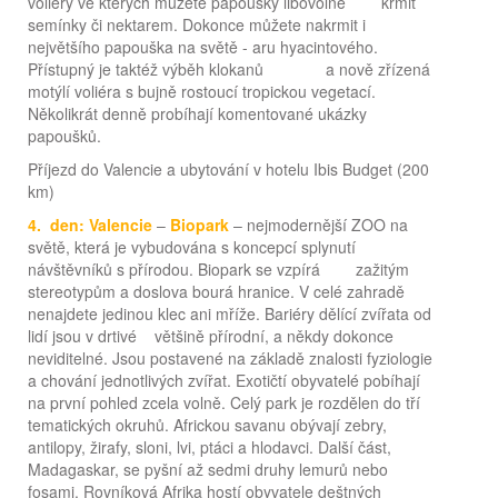
voliéry ve kterých můžete papoušky libovolně krmit
semínky či nektarem. Dokonce můžete nakrmit i
největšího papouška na světě - aru hyacintového.
Přístupný je taktéž výběh klokanů a nově zřízená
motýlí voliéra s bujně rostoucí tropickou vegetací.
Několikrát denně probíhají komentované ukázky
papoušků.
Příjezd do Valencie a ubytování v hotelu Ibis Budget (200
km)
4. den: Valencie
–
Biopark
– nejmodernější ZOO na
světě, která je vybudována s koncepcí splynutí
návštěvníků s přírodou. Biopark se vzpírá zažitým
stereotypům a doslova bourá hranice. V celé zahradě
nenajdete jedinou klec ani mříže. Bariéry dělící zvířata od
lidí jsou v drtivé většině přírodní, a někdy dokonce
neviditelné. Jsou postavené na základě znalosti fyziologie
a chování jednotlivých zvířat. Exotičtí obyvatelé pobíhají
na první pohled zcela volně. Celý park je rozdělen do tří
tematických okruhů. Africkou savanu obývají zebry,
antilopy, žirafy, sloni, lvi, ptáci a hlodavci. Další část,
Madagaskar, se pyšní až sedmi druhy lemurů nebo
fosami. Rovníková Afrika hostí obyvatele deštných