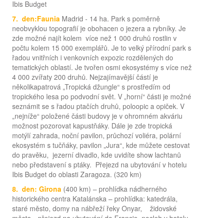
Ibis Budget
7. den:Faunia
Madrid - 14 ha. Park s poměrně
neobvyklou topografií je obohacen o jezera a rybníky. Je
zde možné najít kolem více než 1 000 druhů rostlin v
počtu kolem 15 000 exemplářů. Je to velký přírodní park s
řadou vnitřních i venkovních expozic rozdělených do
tematických oblastí. Je tvořen osmi ekosystémy s více než
4 000 zvířaty 200 druhů. Nejzajímavější částí je
několikapatrová „Tropická džungle“ s prostředím od
tropického lesa po podvodní svět. V „horní“ části je možné
seznámit se s řadou ptačích druhů, poloopic a opiček. V
„nejníže“ položené části budovy je v ohromném akváriu
možnost pozorovat kapustňáky. Dále je zde tropická
motýlí zahrada, noční pavilon, průchozí voliéra, polární
ekosystém s tučňáky, pavilon „Jura“, kde můžete cestovat
do pravěku, jezerní divadlo, kde uvidíte show lachtanů
nebo představení s ptáky. Přejezd na ubytování v hotelu
Ibis Budget do oblasti Zaragoza. (320 km)
8. den: Girona
(400 km) – prohlídka nádherného
historického centra Katalánska – prohlídka: katedrála,
staré město, domy na nábřeží řeky Onyar, židovské