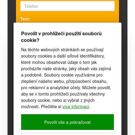
Text:
Povolit v prohlížeči použití souborů
cookie?
Na těchto webových stránkách se používají
soubory cookies a další síťové identifikátory,
které mohou obsahovat údaje o tom jak
procházíte naše stránky, jaký obsah vás zajímá
a podobně. Soubory cookie využíváme pro
zlepšení našeho webu, přizpůsobení obsahu,
pro reklamní a analytické účely. Můžete povolit,
aby se v tomto prohlížeči používaly všechny
soubory cookie, nebo si vybrat z jiných
možností. Přečtěte si
více informací
.
V případě, že se Vám neozveme do 48hod od
rezervace, kontaktujte nás prosím telefonicky na
čísle 572 554 145!
Povolit vše a pokračovat