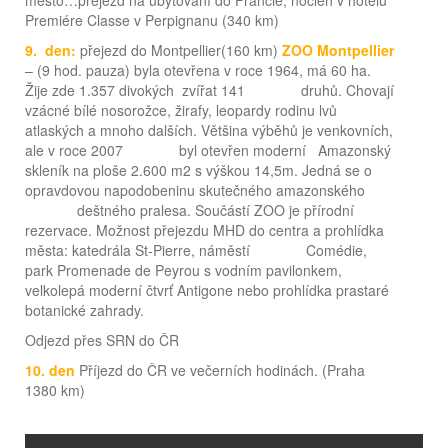
město…přejezd na ubytování do Francie, nocleh v hotelu
Premiére Classe v Perpignanu (340 km)
9. den:
přejezd do Montpellier(160 km)
ZOO Montpellier
– (9 hod. pauza) byla otevřena v roce 1964, má 60 ha.
Žije zde 1.357 divokých zvířat 141 druhů. Chovají
vzácné bílé nosorožce, žirafy, leopardy rodinu lvů
atlaských a mnoho dalších. Většina výběhů je venkovních,
ale v roce 2007 byl otevřen moderní Amazonský
skleník na ploše 2.600 m2 s výškou 14,5m. Jedná se o
opravdovou napodobeninu skutečného amazonského
deštného pralesa. Součástí ZOO je přírodní
rezervace. Možnost přejezdu MHD do centra a prohlídka
města: katedrála St-Pierre, náměstí Comédie,
park Promenade de Peyrou s vodním pavilonkem,
velkolepá moderní čtvrť Antigone nebo prohlídka prastaré
botanické zahrady.
Odjezd přes SRN do ČR
10. den
Příjezd do ČR ve večerních hodinách. (Praha
1380 km)