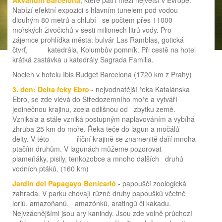
Akvárium Barcelona
, které patří mezi největší v Evropě.
Nabízí efektní expozici s hlavním tunelem pod vodou
dlouhým 80 metrů a chlubí se počtem přes 11000
mořských živočichů v šesti milionech litrů vody. Pro
zájemce prohlídka města: bulvár Las Ramblas, gotická
čtvrť, katedrála, Kolumbův pomník. Při cestě na hotel
krátká zastávka u katedrály Sagrada Familia.
Nocleh v hotelu Ibis Budget Barcelona (1720 km z Prahy)
3. den: Delta řeky Ebro
- nejvodnatější řeka Katalánska
Ebro, se zde vlévá do Středozemního moře a vytváří
jedinečnou krajinu, zcela odlišnou od zbytku země.
Vznikala a stále vzniká postupným naplavováním a vybíhá
zhruba 25 km do moře. Řeka teče do lagun a močálů
delty. V této říční krajině se znamenitě daří mnoha
ptačím druhům. V lagunách můžeme pozorovat
plameňáky, pisily, tenkozobce a mnoho dalších druhů
vodních ptáků. (160 km)
Jardin del Papagayo Benicarló
- papouščí zoologická
zahrada. V parku chovají různé druhy papoušků včetně
loriů, amazoňanů, amazónků, aratingů či kakadu.
Nejvzácnějšími jsou ary kanindy. Jsou zde volně průchozí