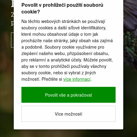
Birdwatching
Povolit v prohlížeči použití souborů
cookie?
Zájezdy se zaměřením na pozorování
ptactva
Na těchto webových stránkách se používají
soubory cookies a další síťové identifikátory,
které mohou obsahovat údaje o tom jak
NABÍDKA NAŠICH ZÁJEZDŮ
procházíte naše stránky, jaký obsah vás zajímá
a podobně. Soubory cookie využíváme pro
zlepšení našeho webu, přizpůsobení obsahu,
pro reklamní a analytické účely. Můžete povolit,
aby se v tomto prohlížeči používaly všechny
soubory cookie, nebo si vybrat z jiných
možností. Přečtěte si
více informací
.
Povolit vše a pokračovat
Více možností