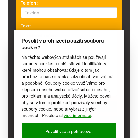
Telefon:
Text:
Povolit v prohlížeči použití souborů
cookie?
Na těchto webových stránkách se používají
soubory cookies a další síťové identifikátory,
které mohou obsahovat údaje o tom jak
procházíte naše stránky, jaký obsah vás zajímá
a podobně. Soubory cookie využíváme pro
zlepšení našeho webu, přizpůsobení obsahu,
pro reklamní a analytické účely. Můžete povolit,
aby se v tomto prohlížeči používaly všechny
soubory cookie, nebo si vybrat z jiných
možností. Přečtěte si
více informací
.
V případě, že se Vám neozveme do 48hod od
rezervace, kontaktujte nás prosím telefonicky na
čísle 572 554 145!
Povolit vše a pokračovat