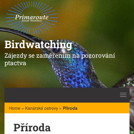
Birdwatching
Zájezdy se zaměřením na pozorování
ptactva
Toggl
navig
Home
»
Kanárské ostrovy
»
Příroda
Příroda