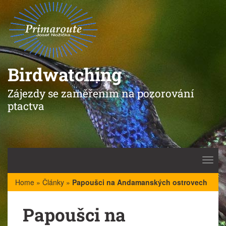
Birdwatching
Zájezdy se zaměřením na pozorování
ptactva
Toggl
navig
Home
»
Články
»
Papoušci na Andamanských ostrovech
Papoušci na