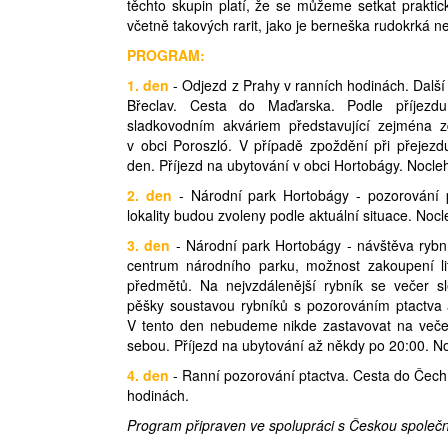
těchto skupin platí, že se můžeme setkat prakti
včetně takových rarit, jako je berneška rudokrká 
PROGRAM:
1. den
- Odjezd z Prahy v ranních hodinách. Další
Břeclav. Cesta do Maďarska. Podle příje
sladkovodním akváriem představující zejména z
v obci Poroszló. V případě zpoždění při přejez
den. Příjezd na ubytování v obci Hortobágy. Nocle
2. den
- Národní park Hortobágy - pozorování p
lokality budou zvoleny podle aktuální situace. Nocl
3. den
- Národní park Hortobágy - návštěva rybní
centrum národního parku, možnost zakoupení li
předmětů. Na nejvzdálenější rybník se večer slé
pěšky soustavou rybníků s pozorováním ptactva 
V tento den nebudeme nikde zastavovat na večeři, 
sebou. Příjezd na ubytování až někdy po 20:00. N
4. den
- Ranní pozorování ptactva. Cesta do Čech,
hodinách.
Program připraven ve spolupráci s Českou společno