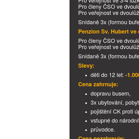
Pro veřejnost ve 3-4 lů
Pro členy ČSO ve dvoul
Pro veřejnost ve dvoulů
Snídaně 3x (formou bufe
Penzion Sv. Hubert ve
Pro členy ČSO ve dvoul
Pro veřejnost ve dvoulů
Snídaně 3x (formou bufe
Slevy:
děti do 12 let:
-1.00
Cena zahrnuje:
dopravu busem,
3x ubytování, poby
pojištění CK proti 
vstupné do národní
průvodce.
Cena nezahrnuje: