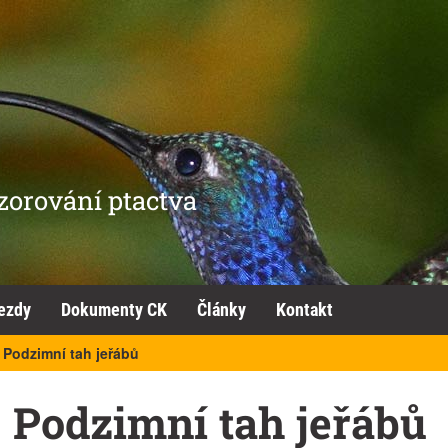
zorování ptactva
ezdy
Dokumenty CK
Články
Kontakt
 Podzimní tah jeřábů
 Podzimní tah jeřábů