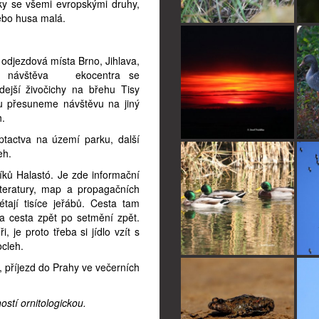
cky se všemi evropskými druhy,
nebo husa malá.
 odjezdová místa Brno, Jihlava,
zdu návštěva ekocentra se
dejší živočichy na břehu Tisy
du přesuneme návštěvu na jiný
h.
tactva na území parku, další
eh.
ků Halastó. Je zde informační
teratury, map a propagačních
tají tisíce jeřábů. Cesta tam
a cesta zpět po setmění zpět.
je proto třeba si jídlo vzít s
ocleh.
 příjezd do Prahy ve večerních
stí ornitologickou.