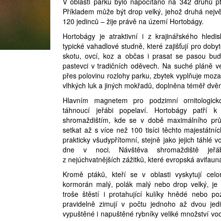
V oblasti parku bylo napočítáno na 342 druhů p
Příkladem může být drop velký, jehož druhá nejv
120 jedinců – žije právě na území Hortobágy.
Hortobágy je atraktivní i z krajinářského hledi
typické vahadlové studně, které zajišťují pro doby
skotu, ovcí, koz a občas i prasat se pasou buď
pastevci v tradičních oděvech. Na suché pláně v
přes polovinu rozlohy parku, zbytek vyplňuje mozai
vlhkých luk a jiných mokřadů, doplněna téměř dvě
Hlavním magnetem pro podzimní ornitologick
táhnoucí jeřábi popelaví. Hortobágy patří 
shromaždištím, kde se v době maximálního pr
setkat až s více než 100 tisíci těchto majestátní
prakticky všudypřítomní, stejně jako jejich táhlé 
dne v noci. Návštěva shromaždiště jeř
z nejúchvatnějších zážitků, které evropská avifaun
Kromě ptáků, kteří se v oblasti vyskytují celo
kormorán malý, polák malý nebo drop velký, je
troše štěstí i protahující kulíky hnědé nebo po
pravidelně zimují v počtu jednoho až dvou jed
vypuštěné i napuštěné rybníky veliké množství v