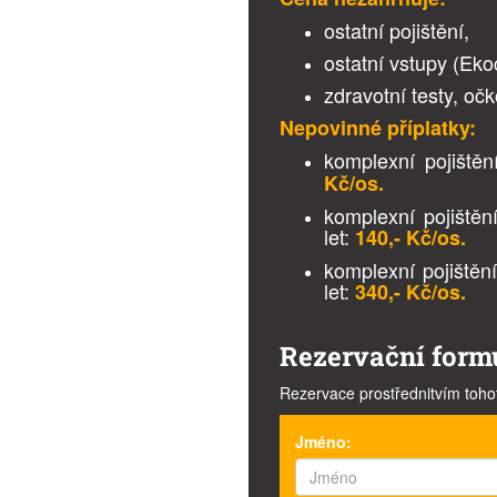
ostatní pojištění,
ostatní vstupy (Ek
zdravotní testy, oč
Nepovinné příplatky:
komplexní pojiště
Kč/os.
komplexní pojiště
let:
140,- Kč/os.
komplexní pojiště
let:
340
,- Kč/os.
Rezervační form
Rezervace prostřednitvím toho
Jméno: