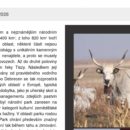
2026
ším a nejznámějším národním
 400 km
, z toho 820 km
tvoří
²
²
oblast, některé části nejsou
ortobágy s unikátním kamenným
 nenajdete, a proto se musely
vozech. Až do druhé poloviny
m řeky Tiszy. Následkem její
ovány od pravidelného vodního
po Debrecen se tak rozprostírá
ých oblastí v Evropě, typická
obytka, jako je uherský skot a
managementu zdejších pastvin
 byl národní park zanesen na
kategorii kulturní zemědělské
 a bažiny. V oblasti parku rostou
. Park chrání především značný
ění tak během tahu a zimování.