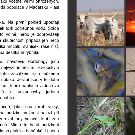
táků včetně velmi ohrožených.
ětší populace v Maďarsku – asi
ska. Na první pohled upoutají
tek tolik potřebnou vodu. Stáda
to volně, nebo je doprovázejí
e skutečnosti připadá jen něco
ka močálů, slanisek, rašelinišť,
ma desítkami rybníků.
ou návštěvu Hortobágy jsou
k nejvýznamnějším evropským
ůtahu začátkem října můžeme
ch ptáků. Jeřábi jsou v té době
volání, které naplňuje vzduch ve
ábů je bezpochyby jedním
a nabízí.
ročně, jako jsou raroh velký,
 na podzim možnost nalézt při
zorovat orly volavé, kteří zde
inců. Mimo to hostí podzimní
odních ptáků a bahňáků. U obou