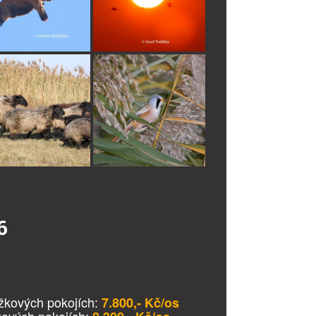
6
žkových pokojích:
7.800,- Kč/os