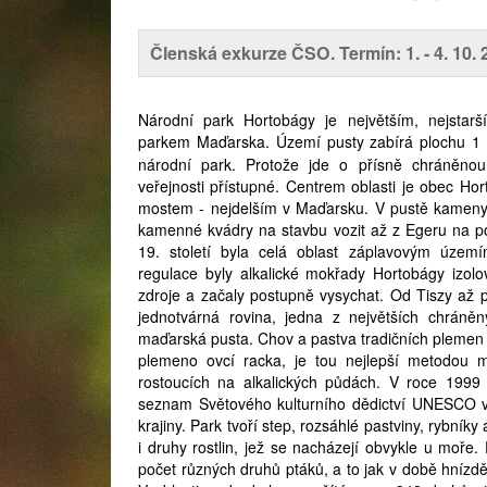
Členská exkurze ČSO. Termín: 1. - 4. 10. 
Národní park Hortobágy je největším, nejstar
parkem Maďarska. Území pusty zabírá plochu 1
národní park. Protože jde o přísně chráněnou 
veřejnosti přístupné. Centrem oblasti je obec H
mostem - nejdelším v Maďarsku. V pustě kameny
kamenné kvádry na stavbu vozit až z
Egeru
na po
19. století byla celá oblast záplavovým území
regulace byly alkalické mokřady Hortobágy izol
zdroje a začaly postupně vysychat. Od Tiszy až 
jednotvárná rovina, jedna z největších chráněn
maďarská pusta. Chov a pastva tradičních plemen d
plemeno ovcí racka, je tou nejlepší metodou 
rostoucích na alkalických půdách. V roce 1999
seznam Světového kulturního dědictví UNESCO v 
krajiny. Park tvoří step, rozsáhlé pastviny, rybníky
i druhy rostlin, jež se nacházejí obvykle u moře
počet různých druhů ptáků, a to jak v době hnízd