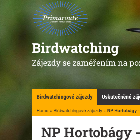
Birdwatching
Zájezdy se zaměřením na po
Birdwatchingové zájezdy
Uskutečněné záj
Home
»
Birdwatchingové zájezdy
»
NP Hortobágy -
NP Hortobágy -