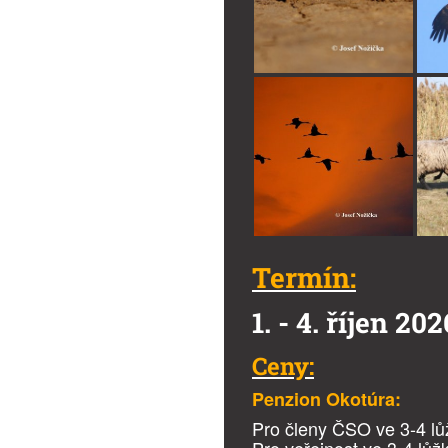
Termín:
1. - 4. říjen 202
Ceny:
Penzion Okotúra:
Pro členy ČSO ve 3-4 lů