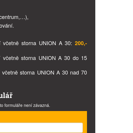
ocentrum,…),
kování.
ní včetně storna UNION A 30:
200,-
ní včetně storna UNION A 30 do 15
ní včetně storna UNION A 30 nad 70
ulář
to formuláře není závazná.