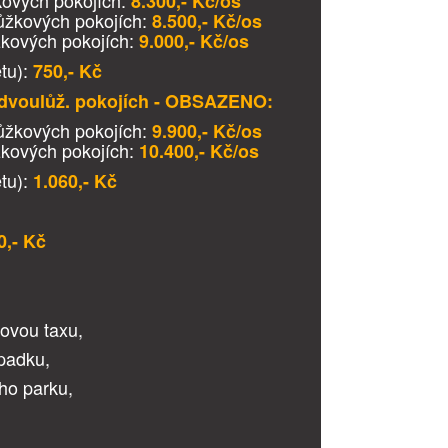
žkových pokojích:
8.300,- Kč/os
ůžkových pokojích:
8.500,- Kč/os
žkových pokojích:
9.000,- Kč/os
tu):
750
,- Kč
 dvoulůž. pokojích - OBSAZENO:
ůžkových pokojích:
9
.900,- Kč/os
žkových pokojích:
10.400,- Kč/os
tu):
1.060
,- Kč
0,- Kč
tovou taxu,
úpadku,
ho parku,