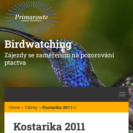
Birdwatching
Zájezdy se zaměřením na pozorování
ptactva
Toggl
navig
Home
»
Články
»
Kostarika 2011-1
Kostarika 2011