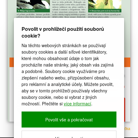
Povolit v prohlížeči použití souborů
cookie?
Na těchto webových stránkách se používají
soubory cookies a další síťové identifikátory,
které mohou obsahovat údaje o tom jak
procházíte naše stránky, jaký obsah vás zajímá
a podobně. Soubory cookie využíváme pro
zlepšení našeho webu, přizpůsobení obsahu,
pro reklamní a analytické účely. Můžete povolit,
aby se v tomto prohlížeči používaly všechny
soubory cookie, nebo si vybrat z jiných
možností. Přečtěte si
více informací
.
Povolit vše a pokračovat
Stáhnout soubor:
článek Kostarika 2011/5 Josef Nožička